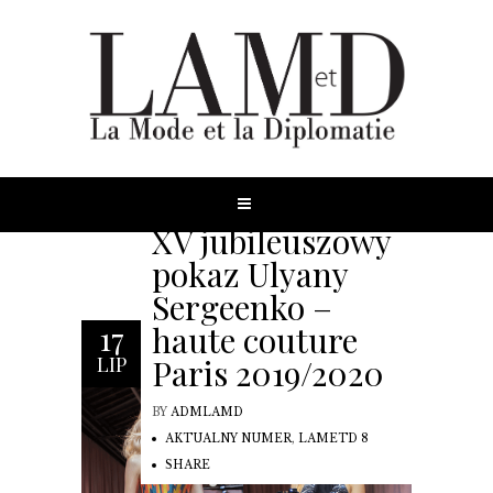
XV jubileuszowy
pokaz Ulyany
Sergeenko –
haute couture
17
Paris 2019/2020
LIP
BY
ADMLAMD
AKTUALNY NUMER
,
LAMETD 8
SHARE