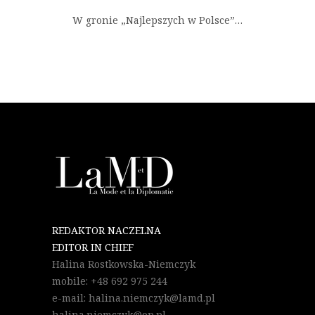
W gronie „Najlepszych w Polsce”…
REDAKTOR NACZELNA
EDITOR IN CHIEF
Halina Rostkowska-Niemczyk
mobile: +48 692 975 244
e-mail: halina.niemczyk@lamd.pl
halina.niemczyk@op.pl