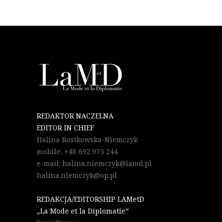
REDAKTOR NACZELNA
EDITOR IN CHIEF
Halina Rostkowska-Niemczyk
mobile: +48 692 975 244
e-mail: halina.niemczyk@lamd.pl
halina.niemczyk@op.pl
REDAKCJA/EDITORSHIP LAMetD
„La Mode et la Diplomatie”