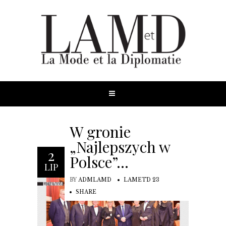
W gronie
„Najlepszych w
2
Polsce”…
LIP
BY
ADMLAMD
LAMETD 23
SHARE