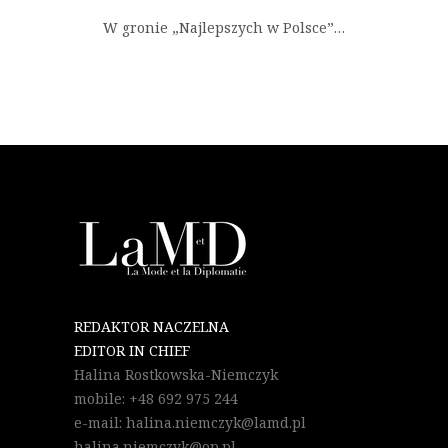
W gronie „Najlepszych w Polsce”…
REDAKTOR NACZELNA
EDITOR IN CHIEF
Halina Rostkowska-Niemczyk
mobile: +48 692 975 244
e-mail: halina.niemczyk@lamd.pl
halina.niemczyk@op.pl