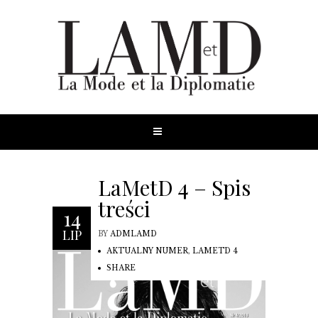
LaMetD 4 – Spis
treści
14
LIP
BY
ADMLAMD
AKTUALNY NUMER
,
LAMETD 4
SHARE