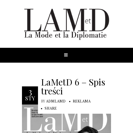
LaMetD 6 – Spis
treści
3
STY
BY
ADMLAMD
REKLAMA
SHARE