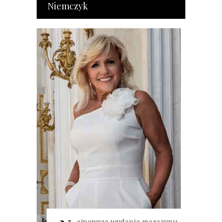
Niemczyk
ajnowsze wydanie magazynu