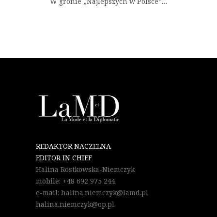
W gronie „Najlepszych w Polsce”…
REDAKTOR NACZELNA
EDITOR IN CHIEF
Halina Rostkowska-Niemczyk
mobile: +48 692 975 244
e-mail: halina.niemczyk@lamd.pl
halina.niemczyk@op.pl