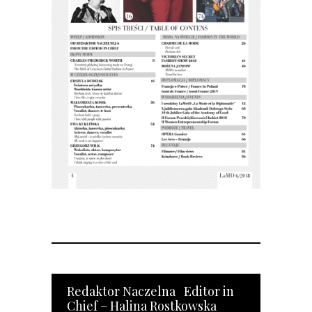
Redaktor Naczelna Editor in
Chief – Halina Rostkowska