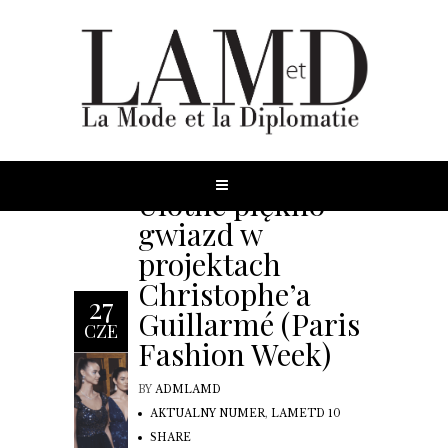
Ulotne piękno
gwiazd w
projektach
Christophe’a
27
Guillarmé (Paris
CZE
Fashion Week)
BY
ADMLAMD
AKTUALNY NUMER
,
LAMETD 10
SHARE