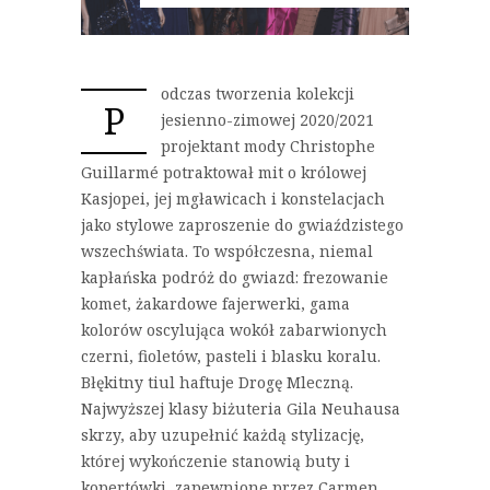
odczas tworzenia kolekcji
P
jesienno-zimowej 2020/2021
projektant mody Christophe
Guillarmé potraktował mit o królowej
Kasjopei, jej mgławicach i konstelacjach
jako stylowe zaproszenie do gwiaździstego
wszechświata. To współczesna, niemal
kapłańska podróż do gwiazd: frezowanie
komet, żakardowe fajerwerki, gama
kolorów oscylująca wokół zabarwionych
czerni, fioletów, pasteli i blasku koralu.
Błękitny tiul haftuje Drogę Mleczną.
Najwyższej klasy biżuteria Gila Neuhausa
skrzy, aby uzupełnić każdą stylizację,
której wykończenie stanowią buty i
kopertówki, zapewnione przez Carmen