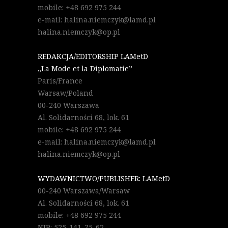
mobile: +48 692 975 244
e-mail: halina.niemczyk@lamd.pl
halina.niemczyk@op.pl
REDAKCJA/EDITORSHIP LAMetD
„La Mode et la Diplomatie”
Paris/France
Warsaw/Poland
00-240 Warszawa
Al. Solidarności 68, lok. 61
mobile: +48 692 975 244
e-mail: halina.niemczyk@lamd.pl
halina.niemczyk@op.pl
WYDAWNICTWO/PUBLISHER: LAMetD
00-240 Warszawa/Warsaw
Al. Solidarności 68, lok. 61
mobile: +48 692 975 244
NIP: 525-141-75-62