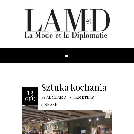
Sztuka kochania
13
GRU
BY
ADMLAMD
LAMETD 18
SHARE