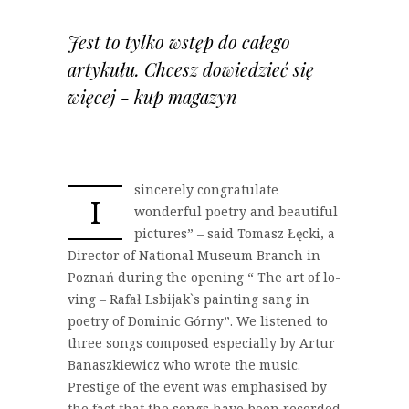
Jest to tylko wstęp do całego
artykułu. Chcesz dowiedzieć się
więcej - kup magazyn
sincerely congratulate
I
wonderful poetry and beautiful
pictures” – said Tomasz Łęcki, a
Director of National Museum Branch in
Poznań during the opening “ The art of lo-
ving – Rafał Lsbijak`s painting sang in
poetry of Dominic Górny”. We listened to
three songs composed especially by Artur
Banaszkiewicz who wrote the music.
Prestige of the event was emphasised by
the fact that the songs have been recorded