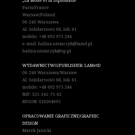
„La Mode et la Diplomatie”
Paris/France
Warsaw/Poland
00-240 Warszawa
Al. Solidarności 68, lok. 61
mobile: +48 692 975 244
e-mail: halina.niemczyk@lamd.pl
halina.niemczyk@op.pl
WYDAWNICTWO/PUBLISHER: LAMetD
00-240 Warszawa/Warsaw
Al. Solidarności 68, lok. 61
mobile: +48 692 975 244
NIP: 525-141-75-62
REGON: 016264695
OPRACOWANIE GRAFICZNE/GRAPHIC
DESIGN
Marek Janicki