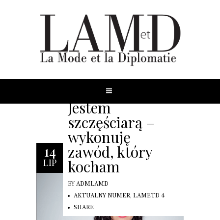
Jestem
szczęściarą –
wykonuję
zawód, który
14
kocham
LIP
BY
ADMLAMD
AKTUALNY NUMER
,
LAMETD 4
SHARE