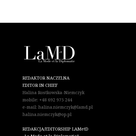
REDAKTOR NACZELNA
EDITOR IN CHIEF
Halina Rostkowska-Niemczyk
mobile: +48 692 975 244
e-mail: halina.niemczyk@lamd.pl
halina.niemczyk@op.pl
REDAKCJA/EDITORSHIP LAMetD