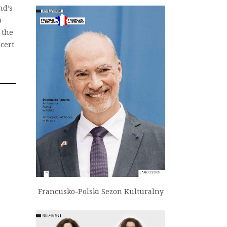
nd’s
p
 the
ncert
Francusko-Polski Sezon Kulturalny