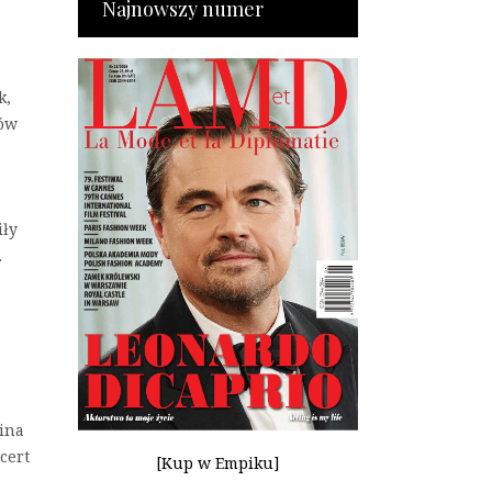
Najnowszy numer
k,
dów
iły
…
lina
cert
[Kup w Empiku]