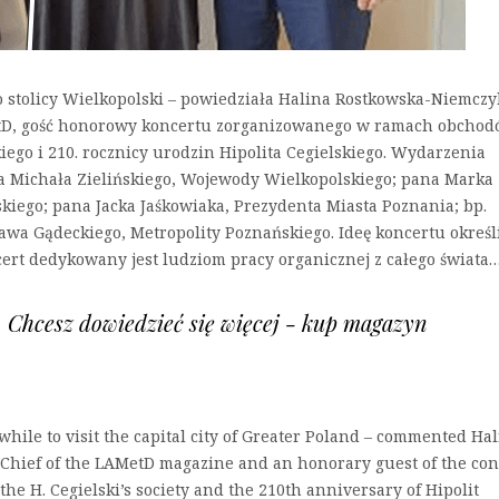
o stolicy Wielkopolski – powiedziała Halina Rostkowska-Niemczy
D, gość honorowy koncertu zorganizowanego w ramach obcho
kiego i 210. rocznicy urodzin Hipolita Cegielskiego. Wydarzenia
 Michała Zielińskiego, Wojewody Wielkopolskiego; pana Marka
ego; pana Jacka Jaśkowiaka, Prezydenta Miasta Poznania; bp.
ława Gądeckiego, Metropolity Poznańskiego. Ideę koncertu określ
cert dedykowany jest ludziom pracy organicznej z całego świata
u. Chcesz dowiedzieć się więcej - kup magazyn
hile to visit the capital city of Greater Poland – commented Ha
 Chief of the LAMetD magazine and an honorary guest of the con
the H. Cegielski’s society and the 210th anniversary of Hipolit