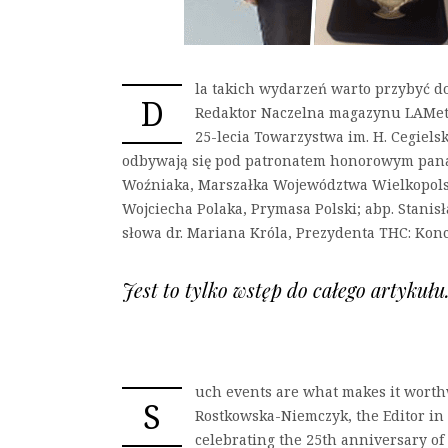
la takich wydarzeń warto przybyć d
D
Redaktor Naczelna magazynu LAMet
25-lecia Towarzystwa im. H. Cegiels
odbywają się pod patronatem honorowym pana
Woźniaka, Marszałka Województwa Wielkopolski
Wojciecha Polaka, Prymasa Polski; abp. Stanis
słowa dr. Mariana Króla, Prezydenta THC: Kon
Jest to tylko wstęp do całego artykuł
uch events are what makes it worthw
S
Rostkowska-Niemczyk, the Editor in
celebrating the 25th anniversary of 