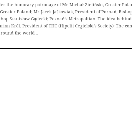
er the honorary patronage of Mr. Michał Zieliński, Greater Pola
Greater Poland; Mr. Jacek Jaśkowiak, President of Poznań; Bisho
shop Stanisław Gądecki; Poznań’s Metropolitan. The idea behind
ian Król, President of THC (Hipolit Cegielski’s Society): The co
l around the world…