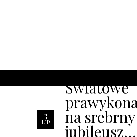
Światowe
prawykona
na srebrny
3
LIP
jubileusz…