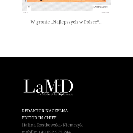
W gronie „Najlepszych w Polsce”…
REDAKTOR NACZELNA
EDITOR IN CHIEF
Halina Rostkowska-Niemczyk
mobile: +48 692 975 244