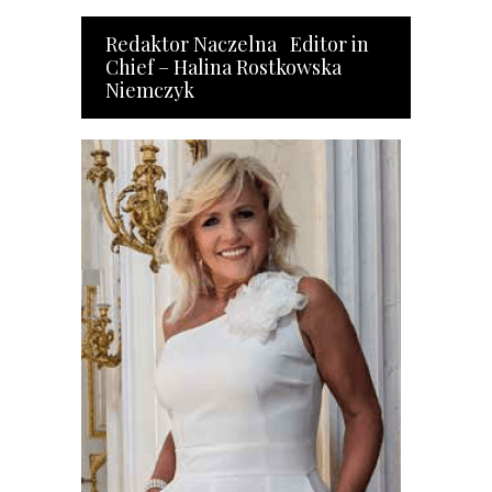
Redaktor Naczelna Editor in
Chief – Halina Rostkowska
Niemczyk