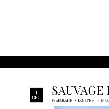
SAUVAGE 
1
GRU
BY
ADMLAMD
LAMETD 14
SHAR