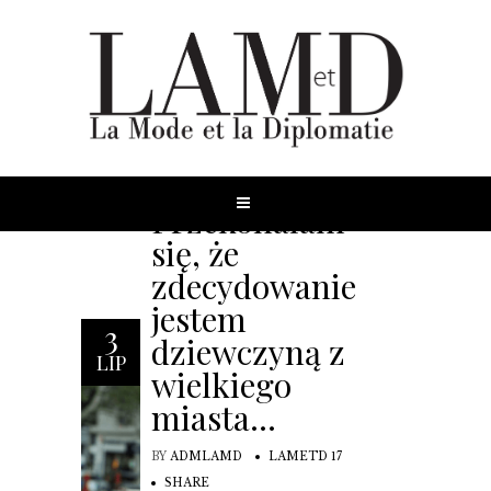
Przekonałam
się, że
zdecydowanie
jestem
3
dziewczyną z
LIP
wielkiego
miasta…
BY
ADMLAMD
LAMETD 17
SHARE