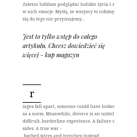
Zawsze lubiłam podglądać ludzkie życia i zawarte
w nich emocje. Myślę, że wszyscy to robimy, choć
się do tego nie przyznajemy…
Jest to tylko wstęp do całego
artykułu. Chcesz dowiedzieć się
więcej - kup magazyn
r
iages fall apart, someone could have looked at it
as a norm. Meanwhile, divorce is an unbelievably
difficult, borderline experience. A failure on both
sides. A true war –
barbed wires and trenches instead