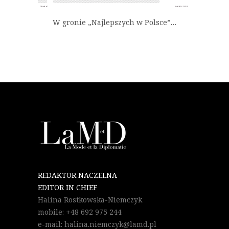
W gronie „Najlepszych w Polsce”…
REDAKTOR NACZELNA
EDITOR IN CHIEF
Halina Rostkowska-Niemczyk
mobile: +48 692 975 244
e-mail: halina.niemczyk@lamd.pl