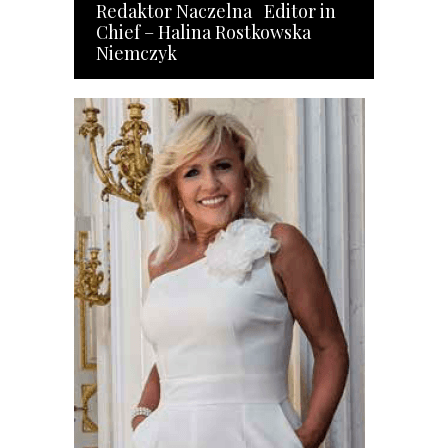
Redaktor Naczelna Editor in
Chief – Halina Rostkowska
Niemczyk