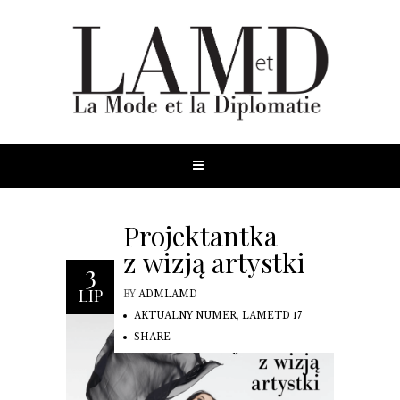
Projektantka
z wizją artystki
3
LIP
BY
ADMLAMD
AKTUALNY NUMER
,
LAMETD 17
SHARE