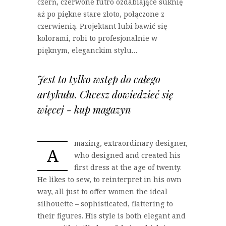
czerń, czerwone futro ozdabiające suknię
aż po piękne stare złoto, połączone z
czerwienią. Projektant lubi bawić się
kolorami, robi to profesjonalnie w
pięknym, eleganckim stylu…
Jest to tylko wstęp do całego
artykułu. Chcesz dowiedzieć się
więcej - kup magazyn
mazing, extraordinary designer,
A
who designed and created his
first dress at the age of twenty.
He likes to sew, to reinterpret in his own
way, all just to offer women the ideal
silhouette – sophisticated, flattering to
their figures. His style is both elegant and