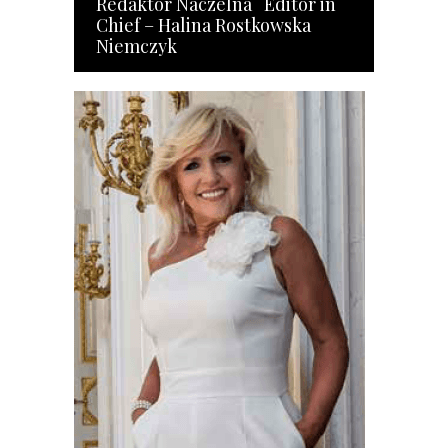
Redaktor Naczelna Editor in
Chief – Halina Rostkowska
Niemczyk