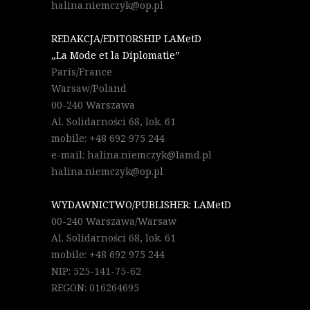
halina.niemczyk@op.pl
REDAKCJA/EDITORSHIP LAMetD
„La Mode et la Diplomatie”
Paris/France
Warsaw/Poland
00-240 Warszawa
Al. Solidarności 68, lok. 61
mobile: +48 692 975 244
e-mail: halina.niemczyk@lamd.pl
halina.niemczyk@op.pl
WYDAWNICTWO/PUBLISHER: LAMetD
00-240 Warszawa/Warsaw
Al. Solidarności 68, lok. 61
mobile: +48 692 975 244
NIP: 525-141-75-62
REGON: 016264695