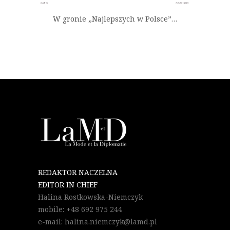
W gronie „Najlepszych w Polsce”…
REDAKTOR NACZELNA
EDITOR IN CHIEF
Halina Rostkowska-Niemczyk
mobile: +48 692 975 244
e-mail: halina.niemczyk@lamd.pl