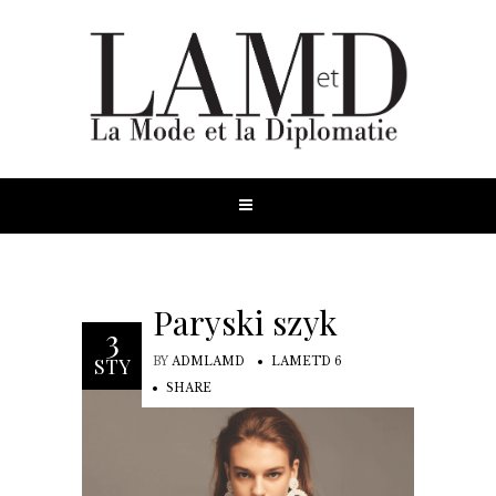
Paryski szyk
3
STY
BY
ADMLAMD
LAMETD 6
SHARE