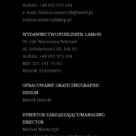
mobile: +48 692 975 244
e-mail: halina.niemczyk@lamd.pl
halina.niemczyk@op.pl
WYDAWNICTWO/PUBLISHER: LAMetD
00-240 Warszawa/Warsaw
Al. Solidarności 68, lok. 61
mobile: +48 692 975 244
NIP: 525-141-75-62
REGON: 016264695
OPRACOWANIE GRAFICZNE/GRAPHIC
DESIGN
Marek Janicki
DYREKTOR ZARZĄDZAJĄCY/MANAGING
DIRECTOR
Michał Niemczyk