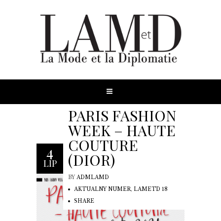
PARIS FASHION
WEEK – HAUTE
COUTURE
4
(DIOR)
LIP
BY
ADMLAMD
AKTUALNY NUMER
,
LAMETD 18
SHARE