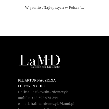
W gronie „Najlepszych w Polsce”…
REDAKTOR NACZELNA
EDITOR IN CHIEF
Halina Rostkowska-Niemczyk
mobile: +48 692 975 244
e-mail: halina.niemczyk@lamd.pl