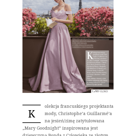
olekcja francuskiego projektanta
K
mody, Christophe’a Guillarmé’a
na jesień/zimę zatytułowana
„Mary Goodnight” inspirowana jest
dziewczyną Bonda z Człowieka ze złotym