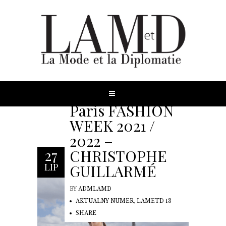
Paris FASHION
WEEK 2021 /
2022 –
CHRISTOPHE
27
GUILLARMÉ
LIP
BY
ADMLAMD
AKTUALNY NUMER
,
LAMETD 13
SHARE