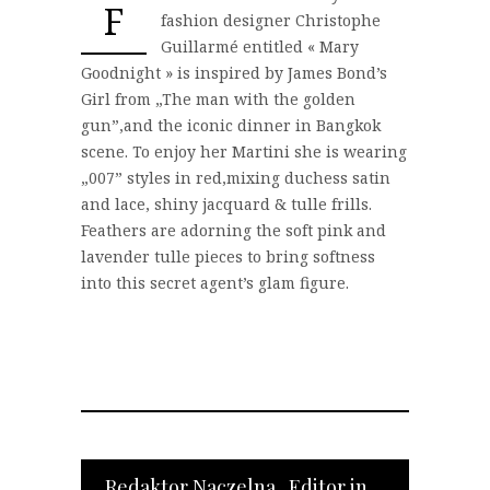
F
fashion designer Christophe
Guillarmé entitled « Mary
Goodnight » is inspired by James Bond’s
Girl from „The man with the golden
gun”,and the iconic dinner in Bangkok
scene. To enjoy her Martini she is wearing
„007” styles in red,mixing duchess satin
and lace, shiny jacquard & tulle frills.
Feathers are adorning the soft pink and
lavender tulle pieces to bring softness
into this secret agent’s glam figure.
Redaktor Naczelna Editor in