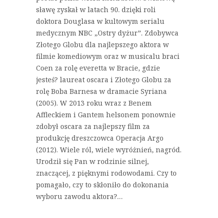
sławę zyskał w latach 90. dzięki roli
doktora Douglasa w kultowym serialu
medycznym NBC „Ostry dyżur”. Zdobywca
Złotego Globu dla najlepszego aktora w
filmie komediowym oraz w musicalu braci
Coen za rolę everetta w Bracie, gdzie
jesteś? laureat oscara i Złotego Globu za
rolę Boba Barnesa w dramacie Syriana
(2005). W 2013 roku wraz z Benem
Affleckiem i Gantem helsonem ponownie
zdobył oscara za najlepszy film za
produkcję dreszczowca Operacja Argo
(2012). Wiele ról, wiele wyróżnień, nagród.
Urodził się Pan w rodzinie silnej,
znaczącej, z pięknymi rodowodami. Czy to
pomagało, czy to skłoniło do dokonania
wyboru zawodu aktora?…