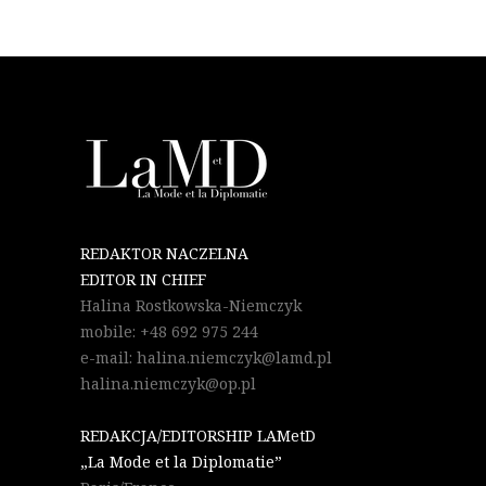
REDAKTOR NACZELNA
EDITOR IN CHIEF
Halina Rostkowska-Niemczyk
mobile: +48 692 975 244
e-mail: halina.niemczyk@lamd.pl
halina.niemczyk@op.pl
REDAKCJA/EDITORSHIP LAMetD
„La Mode et la Diplomatie”