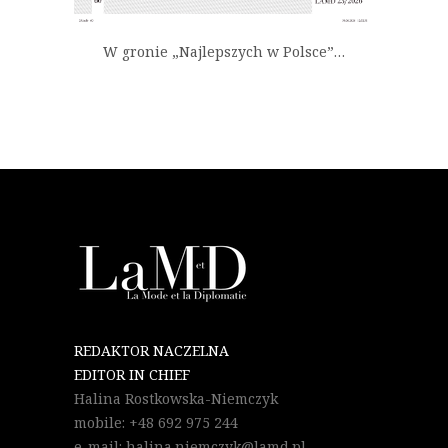
W gronie „Najlepszych w Polsce”…
REDAKTOR NACZELNA
EDITOR IN CHIEF
Halina Rostkowska-Niemczyk
mobile: +48 692 975 244
e-mail: halina.niemczyk@lamd.pl