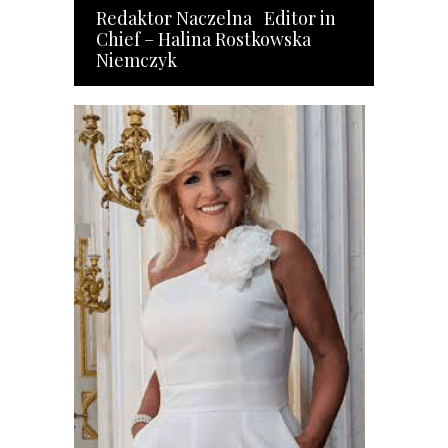
Redaktor Naczelna Editor in
Chief – Halina Rostkowska
Niemczyk