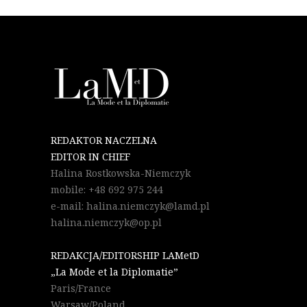
REDAKTOR NACZELNA
EDITOR IN CHIEF
Halina Rostkowska-Niemczyk
mobile: +48 692 975 244
e-mail: halina.niemczyk@lamd.pl
halina.niemczyk@op.pl
REDAKCJA/EDITORSHIP LAMetD
„La Mode et la Diplomatie”
Paris/France
Warsaw/Poland