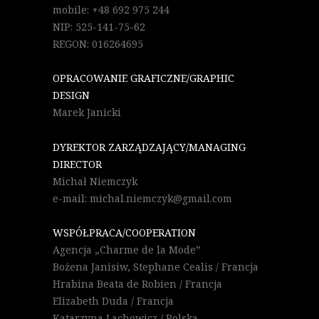
mobile: +48 692 975 244
NIP: 525-141-75-62
REGON: 016264695
OPRACOWANIE GRAFICZNE/GRAPHIC
DESIGN
Marek Janicki
DYREKTOR ZARZĄDZAJĄCY/MANAGING
DIRECTOR
Michał Niemczyk
e-mail: michal.niemczyk@gmail.com
WSPÓŁPRACA/COOPERATION
Agencja „Charme de la Mode”
Bożena Janisiw, Stephane Cealis / Francja
Hrabina Beata de Robien / Francja
Elizabeth Duda / Francja
Katarzyna Lachowicz / Polska