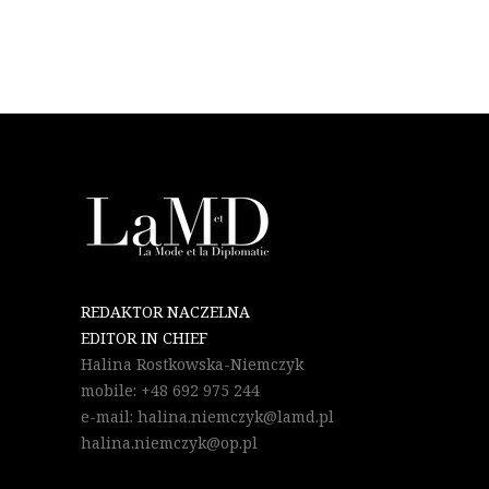
REDAKTOR NACZELNA
EDITOR IN CHIEF
Halina Rostkowska-Niemczyk
mobile: +48 692 975 244
e-mail: halina.niemczyk@lamd.pl
halina.niemczyk@op.pl