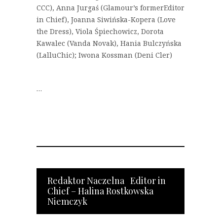
CCC), Anna Jurgaś (Glamour’s formerEditor
in Chief), Joanna Siwińska-Kopera (Love
the Dress), Viola Śpiechowicz, Dorota
Kawalec (Vanda Novak), Hania Bulczyńska
(LalluChic); Iwona Kossman (Deni Cler)
…
Redaktor Naczelna Editor in
Chief – Halina Rostkowska
Niemczyk