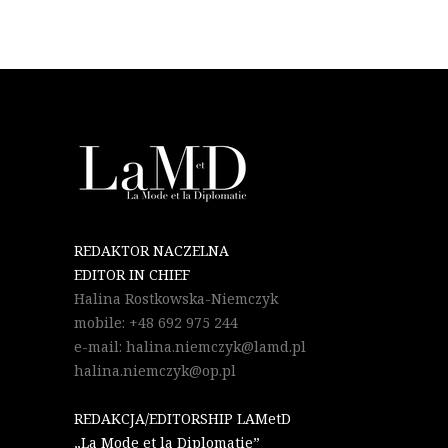
REDAKTOR NACZELNA
EDITOR IN CHIEF
Halina Rostkowska-Niemczyk
mobile: +48 692 975 244
e-mail: halina.niemczyk@lamd.pl
halina.niemczyk@op.pl
REDAKCJA/EDITORSHIP LAMetD
„La Mode et la Diplomatie”