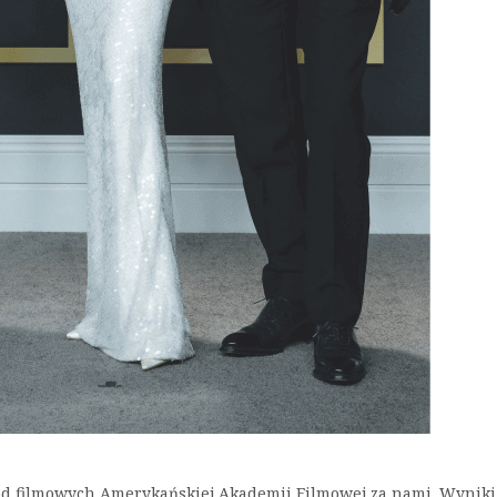
ród filmowych Amerykańskiej Akademii Filmowej za nami. Wyniki