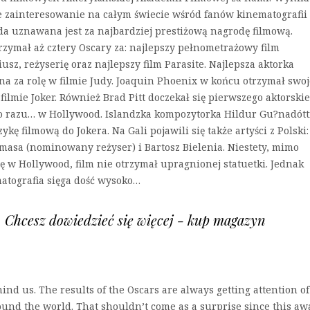
zainteresowanie na całym świecie wśród fanów kinematografii 
oda uznawana jest za najbardziej prestiżową nagrodę filmową.
zymał aż cztery Oscary za: najlepszy pełnometrażowy film
z, reżyserię oraz najlepszy film Parasite. Najlepsza aktorka
a za rolę w filmie Judy. Joaquin Phoenix w końcu otrzymał swo
ilmie Joker. Również Brad Pitt doczekał się pierwszego aktorski
o razu… w Hollywood. Islandzka kompozytorka Hildur Gu?nadótti
kę filmową do Jokera. Na Gali pojawili się także artyści z Polski:
masa (nominowany reżyser) i Bartosz Bielenia. Niestety, mimo
się w Hollywood, film nie otrzymał upragnionej statuetki. Jednak
matografia sięga dość wysoko…
u. Chcesz dowiedzieć się więcej - kup magazyn
d us. The results of the Oscars are always getting attention of
und the world. That shouldn’t come as a surprise since this aw