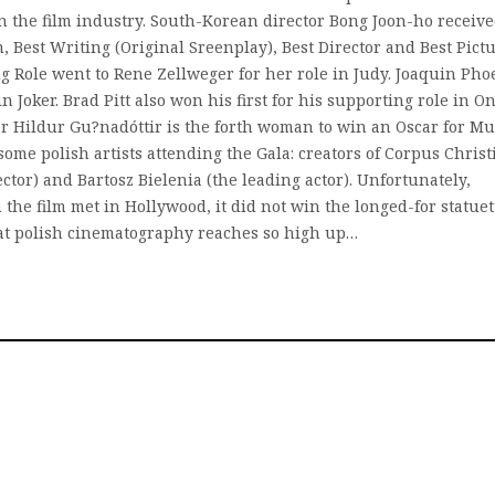
in the film industry. South-Korean director Bong Joon-ho receiv
m, Best Writing (Original Sreenplay), Best Director and Best Pict
ng Role went to Rene Zellweger for her role in Judy. Joaquin Pho
in Joker. Brad Pitt also won his first for his supporting role in O
 Hildur Gu?nadóttir is the forth woman to win an Oscar for Mu
some polish artists attending the Gala: creators of Corpus Christi
tor) and Bartosz Bielenia (the leading actor). Unfortunately,
the film met in Hollywood, it did not win the longed-for statuet
at polish cinematography reaches so high up…