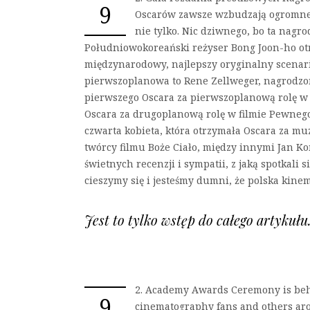
9
Oscarów zawsze wzbudzają ogromne 
nie tylko. Nic dziwnego, bo ta nagr
Południowokoreański reżyser Bong Joon-ho otr
międzynarodowy, najlepszy oryginalny scenarius
pierwszoplanowa to Rene Zellweger, nagrodzon
pierwszego Oscara za pierwszoplanową rolę w f
Oscara za drugoplanową rolę w filmie Pewneg
czwarta kobieta, która otrzymała Oscara za muzy
twórcy filmu Boże Ciało, między innymi Jan Ko
świetnych recenzji i sympatii, z jaką spotkali 
cieszymy się i jesteśmy dumni, że polska kine
Jest to tylko wstęp do całego artykuł
2. Academy Awards Ceremony is behin
9
cinematography fans and others aro