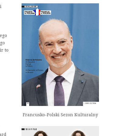
i
jego
ego
r to
Francusko-Polski Sezon Kulturalny
ard