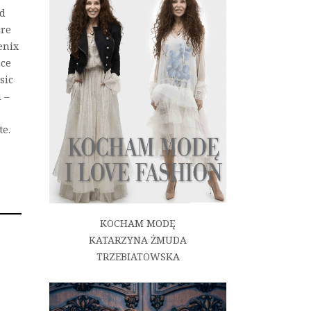
ed
ure
enix
nce
sic
 –
te.
KOCHAM MODĘ
KATARZYNA ŻMUDA
TRZEBIATOWSKA