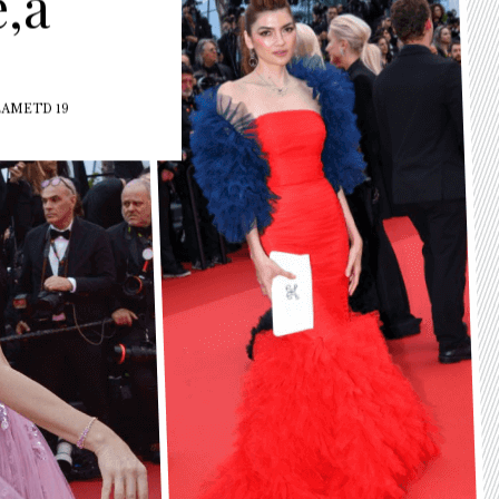
‚a
LAMETD 19