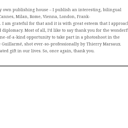
y own publishing house – I publish an interesting, bilingual
, Cannes, Milan, Rome, Vienna, London, Frank-
. I am grateful for that and it is with great esteem that I approa
 diplomacy. Most of all, I’d like to say thank you for the wonderf
e-of-a-kind opportunity to take part in a photoshoot in the
 Guillarmé, shot ever-so-professionally by Thierry Marsaux.
ted gift in our lives. So, once again, thank you.