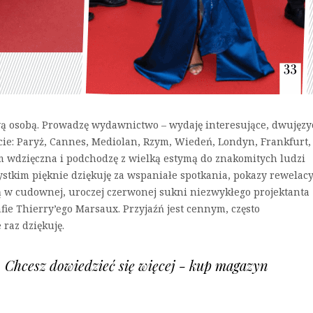
iwą osobą. Prowadzę wydawnictwo – wydaję interesujące, dwujęz
cie: Paryż, Cannes, Mediolan, Rzym, Wiedeń, Londyn, Frankfurt,
tem wdzięczna i podchodzę z wielką estymą do znakomitych ludzi
zystkim pięknie dziękuję za wspaniałe spotkania, pokazy rewelacy
wą w cudownej, uroczej czerwonej sukni niezwykłego projektanta
fie Thierry’ego Marsaux. Przyjaźń jest cennym, często
raz dziękuję.
u. Chcesz dowiedzieć się więcej - kup magazyn