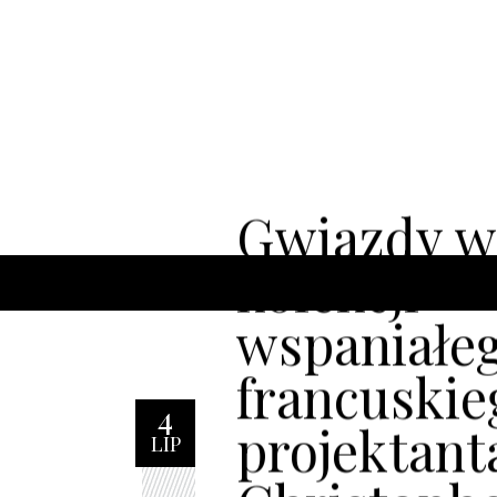
Gwiazdy w
kolekcji
wspaniałe
francuskie
4
projektant
LIP