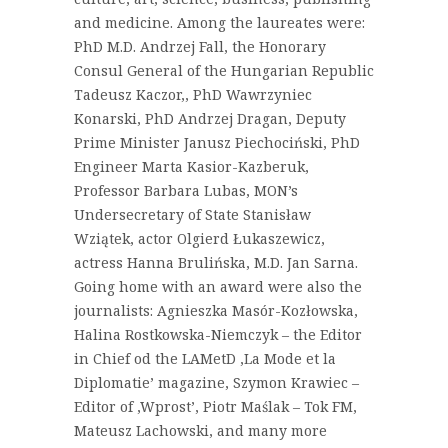
and medicine. Among the laureates were:
PhD M.D. Andrzej Fall, the Honorary
Consul General of the Hungarian Republic
Tadeusz Kaczor,, PhD Wawrzyniec
Konarski, PhD Andrzej Dragan, Deputy
Prime Minister Janusz Piechociński, PhD
Engineer Marta Kasior-Kazberuk,
Professor Barbara Lubas, MON’s
Undersecretary of State Stanisław
Wziątek, actor Olgierd Łukaszewicz,
actress Hanna Brulińska, M.D. Jan Sarna.
Going home with an award were also the
journalists: Agnieszka Masór-Kozłowska,
Halina Rostkowska-Niemczyk – the Editor
in Chief od the LAMetD ‚La Mode et la
Diplomatie’ magazine, Szymon Krawiec –
Editor of ‚Wprost’, Piotr Maślak – Tok FM,
Mateusz Lachowski, and many more