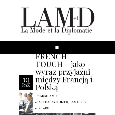
FRENCH
TOUCH – jako
wyraz przyjaźni
między Francją i
10
Polską
PAŹ
BY
ADMLAMD
AKTUALNY NUMER
,
LAMETD 5
SHARE