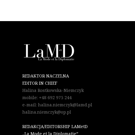
REDAKTOR NACZELNA
EDITOR IN CHIEF
Halina Rostkowska-Niemczyk
mobile: +48 692 975 244
e-mail: halina.niemczyk@lamd.pl
halina.niemczyk@op.pl
REDAKCJA/EDITORSHIP LAMetD
„La Mode et la Diplomatie”