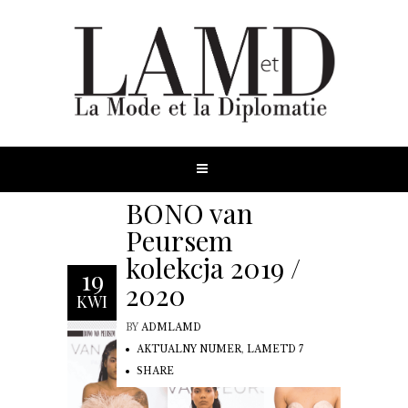
BONO van
Peursem
kolekcja 2019 /
19
2020
KWI
BY
ADMLAMD
AKTUALNY NUMER
,
LAMETD 7
SHARE