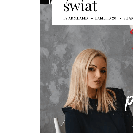
świat
BY
ADMLAMD
LAMETD 20
SHA