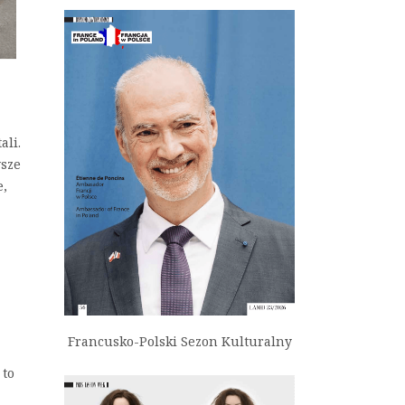
ali.
wsze
e,
Francusko-Polski Sezon Kulturalny
 to