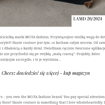
aścicielką marki MO.YA fashion. Przywiązujesz wielką wagę do det
riorytet? Haute couture jest tym, co kocham całym sercem. Od za
 z dbałością o każdy detal. Uwielbiam ręcznie tworzone aplikacj
ie nie przychodzi się po zwykłą „małą czarną”. Projekty, które
iejszym szczególe, i to je wyróżnia…
u. Chcesz dowiedzieć się więcej - kup magazyn
s – you own the MO.YA fashion brand. You pay special attention
ty then? Haute couture is something that I love wholeheartedly. I