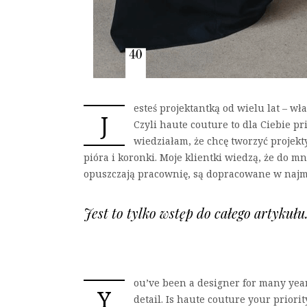
esteś projektantką od wielu lat – wł
J
Czyli haute couture to dla Ciebie p
wiedziałam, że chcę tworzyć projekty
pióra i koronki. Moje klientki wiedzą, że do mn
opuszczają pracownię, są dopracowane w najmn
Jest to tylko wstęp do całego artykuł
ou’ve been a designer for many year
Y
detail. Is haute couture your priori