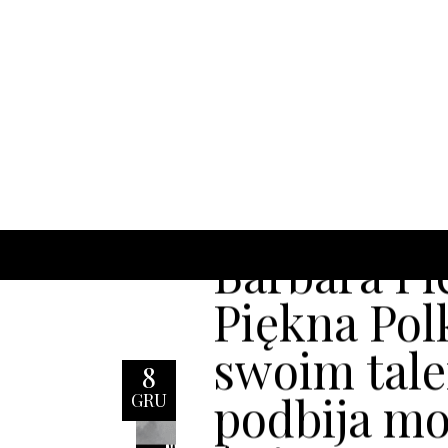
Barbara Pi
Piękna Pol
swoim tal
8
podbija m
GRU