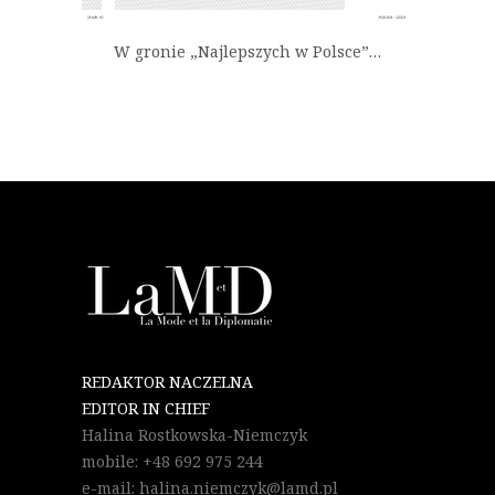
W gronie „Najlepszych w Polsce”…
REDAKTOR NACZELNA
EDITOR IN CHIEF
Halina Rostkowska-Niemczyk
mobile: +48 692 975 244
e-mail: halina.niemczyk@lamd.pl