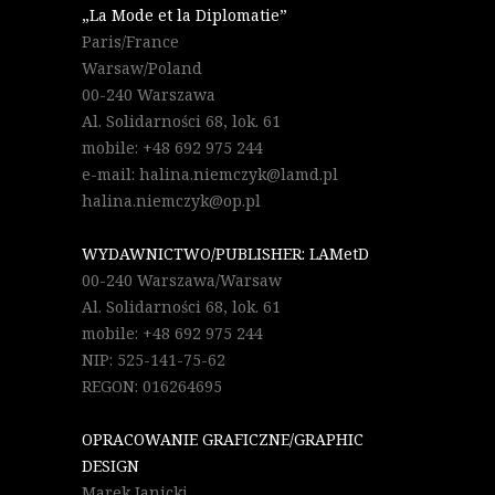
„La Mode et la Diplomatie”
Paris/France
Warsaw/Poland
00-240 Warszawa
Al. Solidarności 68, lok. 61
mobile: +48 692 975 244
e-mail: halina.niemczyk@lamd.pl
halina.niemczyk@op.pl
WYDAWNICTWO/PUBLISHER: LAMetD
00-240 Warszawa/Warsaw
Al. Solidarności 68, lok. 61
mobile: +48 692 975 244
NIP: 525-141-75-62
REGON: 016264695
OPRACOWANIE GRAFICZNE/GRAPHIC
DESIGN
Marek Janicki