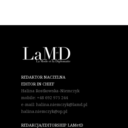
REDAKTOR NACZELNA
EDITOR IN CHIEF
Halina Rostkowska-Niemczyk
mobile: +48 692 975 244
e-mail: halina.niemczyk@lamd.pl
halina.niemczyk@op.pl
REDAKCJA/EDITORSHIP LAMetD