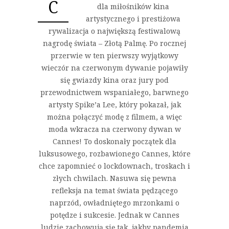
C
dla miłośników kina
artystycznego i prestiżowa
rywalizacja o największą festiwalową
nagrodę świata – Złotą Palmę. Po rocznej
przerwie w ten pierwszy wyjątkowy
wieczór na czerwonym dywanie pojawiły
się gwiazdy kina oraz jury pod
przewodnictwem wspaniałego, barwnego
artysty Spike’a Lee, który pokazał, jak
można połączyć modę z filmem, a więc
moda wkracza na czerwony dywan w
Cannes! To doskonały początek dla
luksusowego, rozbawionego Cannes, które
chce zapomnieć o lockdownach, troskach i
złych chwilach. Nasuwa się pewna
refleksja na temat świata pędzącego
naprzód, owładniętego mrzonkami o
potędze i sukcesie. Jednak w Cannes
ludzie zachowują się tak, jakby pandemia