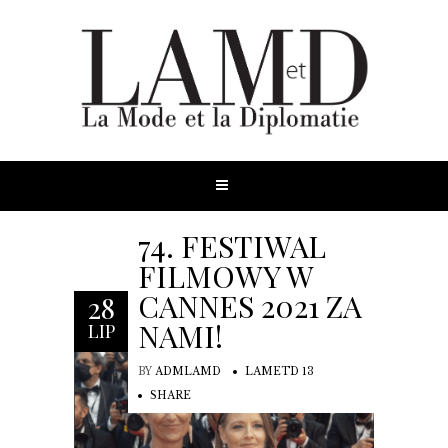
74. FESTIWAL
FILMOWY W
CANNES 2021 ZA
28
NAMI!
LIP
BY
ADMLAMD
LAMETD 13
SHARE