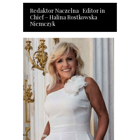
Redaktor Naczelna Editor in
Chief – Halina Rostkowska
Niemczyk