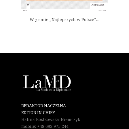
W gronie „Najlepszych w Polsce”…
REDAKTOR NACZELNA
EDITOR IN CHIEF
Halina Rostkowska-Niemczyk
mobile: +48 692 975 244