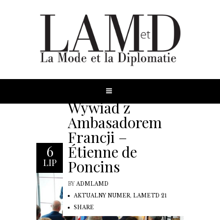
Wywiad z
Ambasadorem
Francji –
Étienne de
6
Poncins
LIP
BY
ADMLAMD
AKTUALNY NUMER
,
LAMETD 21
SHARE