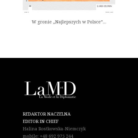
W gronie „Najlepszych w Polsce”…
REDAKTOR NACZELNA
EDITOR IN CHIEF
Halina Rostkowska-Niemczyk
mobile: +48 692 975 244