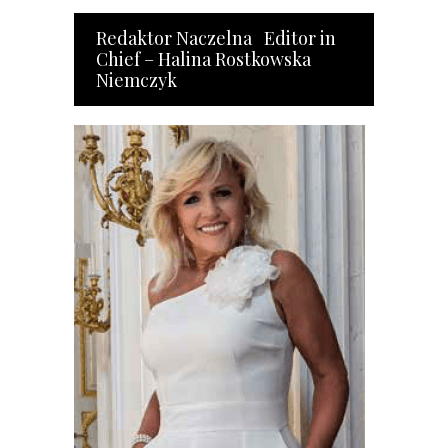
Redaktor Naczelna Editor in
Chief – Halina Rostkowska
Niemczyk