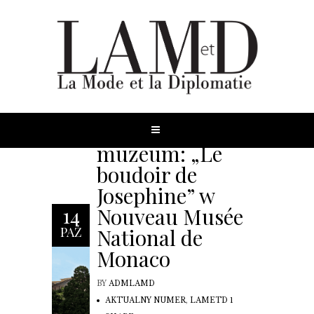
Ubiór w
muzeum: „Le
boudoir de
Josephine” w
Nouveau Musée
14
National de
PAŹ
Monaco
BY
ADMLAMD
AKTUALNY NUMER
,
LAMETD 1