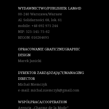
WYDAWNICTWO/PUBLISHER: LAMetD
00-240 Warszawa/Warsaw
Al. Solidarności 68, lok. 61
mobile: +48 692 975 244
NIP: 525-141-75-62
REGON: 016264695
OPRACOWANIE GRAFICZNE/GRAPHIC
DESIGN
Marek Janicki
DYREKTOR ZARZĄDZAJĄCY/MANAGING
DIRECTOR
Michał Niemczyk
e-mail: michal.niemczyk@gmail.com
WSPÓŁPRACA/COOPERATION
Agencja „Charme de la Mode”