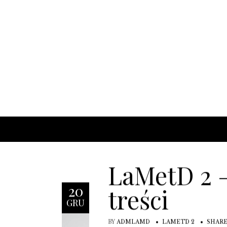
LaMetD 2 –
20
treści
GRU
BY
ADMLAMD
LAMETD 2
SHAR