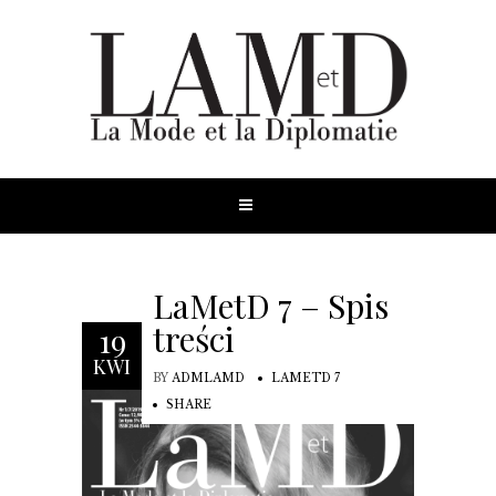
LaMetD 7 – Spis
treści
19
KWI
BY
ADMLAMD
LAMETD 7
SHARE