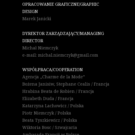
OPRACOWANIE GRAFICZNE/GRAPHIC
DESIGN
Marek Janicki
DYREKTOR ZARZĄDZAJĄCY/MANAGING
DIRECTOR
Michał Niemczyk
e-mail: michal.niemczyk@gmail.com
WSPÓŁPRACA/COOPERATION
Agencja „Charme de la Mode”
Bożena Janisiw, Stephane Cealis / Francja
Hrabina Beata de Robien / Francja
Elizabeth Duda / Francja
Katarzyna Lachowicz / Polska
Piotr Niemczyk / Polska
Beata Tyszkiewicz / Polska
Wiktoria Bosc / Szwajcaria
Ambasada Francji w Polsce