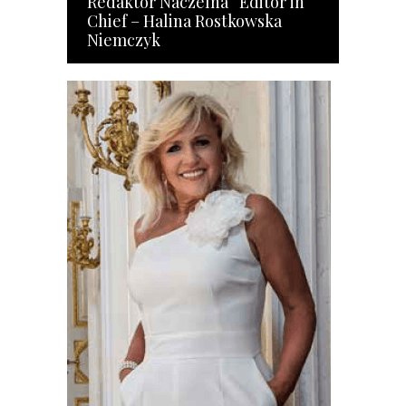
Redaktor Naczelna Editor in
Chief – Halina Rostkowska
Niemczyk