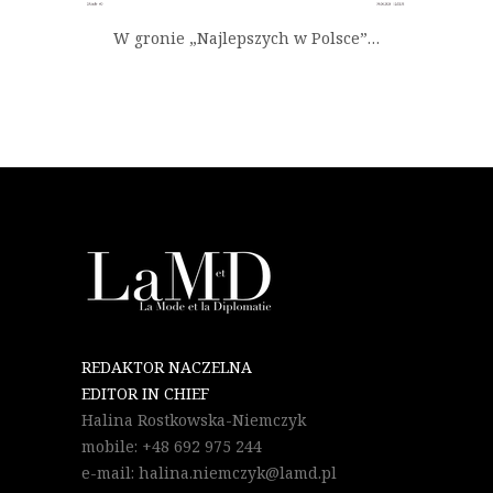
W gronie „Najlepszych w Polsce”…
REDAKTOR NACZELNA
EDITOR IN CHIEF
Halina Rostkowska-Niemczyk
mobile: +48 692 975 244
e-mail: halina.niemczyk@lamd.pl