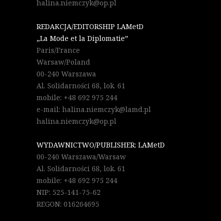
halina.niemczyk@op.pl
REDAKCJA/EDITORSHIP LAMetD
„La Mode et la Diplomatie”
Paris/France
Warsaw/Poland
00-240 Warszawa
Al. Solidarności 68, lok. 61
mobile: +48 692 975 244
e-mail: halina.niemczyk@lamd.pl
halina.niemczyk@op.pl
WYDAWNICTWO/PUBLISHER: LAMetD
00-240 Warszawa/Warsaw
Al. Solidarności 68, lok. 61
mobile: +48 692 975 244
NIP: 525-141-75-62
REGON: 016264695