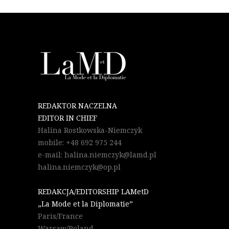
REDAKTOR NACZELNA
EDITOR IN CHIEF
Halina Rostkowska-Niemczyk
mobile: +48 692 975 244
e-mail: halina.niemczyk@lamd.pl
halina.niemczyk@op.pl
REDAKCJA/EDITORSHIP LAMetD
„La Mode et la Diplomatie”
Paris/France
Warsaw/Poland