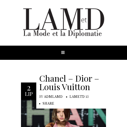
Chanel – Dior –
Louis Vuitton
2
LIP
BY
ADMLAMD
LAMETD 15
SHARE